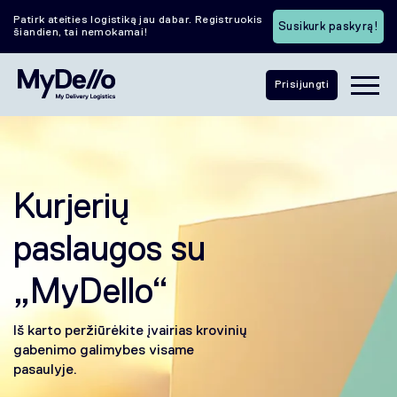
Patirk ateities logistiką jau dabar. Registruokis
Susikurk paskyrą!
šiandien, tai nemokamai!
Prisijungti
Kurjerių
paslaugos su
„MyDello“
Iš karto peržiūrėkite įvairias krovinių
gabenimo galimybes visame
pasaulyje.