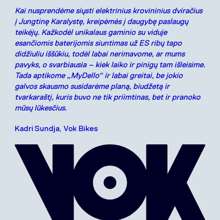
Kai nusprendėme siųsti elektrinius krovininius dviračius
į Jungtinę Karalystę, kreipėmės į daugybę paslaugų
teikėjų.
Kažkodėl unikalaus gaminio su viduje
esančiomis baterijomis siuntimas už ES ribų tapo
didžiuliu iššūkiu, todėl labai nerimavome, ar mums
pavyks, o svarbiausia – kiek laiko ir pinigų tam išleisime.
Tada aptikome „MyDello“ ir labai greitai, be jokio
galvos skausmo susidarėme planą, biudžetą ir
tvarkaraštį, kuris buvo ne tik priimtinas, bet ir pranoko
mūsų lūkesčius.
Kadri Sundja, Vok Bikes