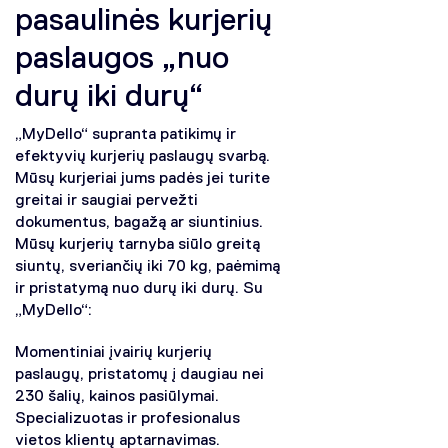
pasaulinės kurjerių
paslaugos „nuo
durų iki durų“
„MyDello“ supranta patikimų ir
efektyvių kurjerių paslaugų svarbą.
Mūsų kurjeriai jums padės jei turite
greitai ir saugiai pervežti
dokumentus, bagažą ar siuntinius.
Mūsų kurjerių tarnyba siūlo greitą
siuntų, sveriančių iki 70 kg, paėmimą
ir pristatymą nuo durų iki durų. Su
„MyDello“:
Momentiniai įvairių kurjerių
paslaugų, pristatomų į daugiau nei
230 šalių, kainos pasiūlymai.
Specializuotas ir profesionalus
vietos klientų aptarnavimas.